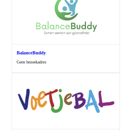
BalanceBuddy
Locatie
Geen bezoekadres