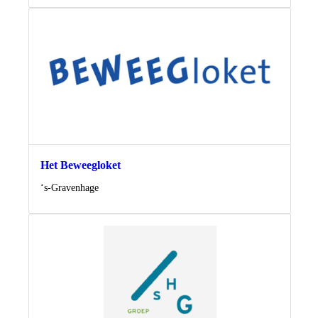
Het Beweegloket
Locatie
‘s-Gravenhage