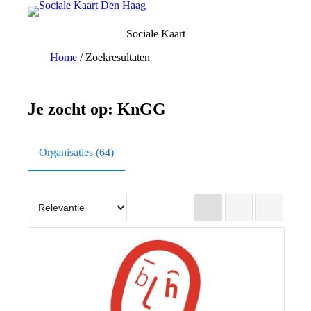
Ga
naar
Sociale Kaart
de
inhoud
Home
/
Zoekresultaten
Je zocht op:
KnGG
Organisaties (64)
Lijst
Grid
Kaart