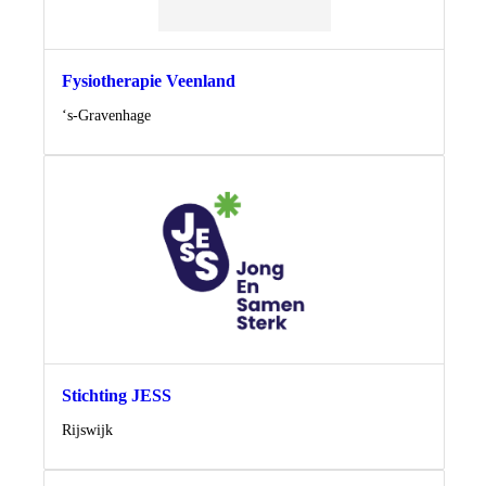
Fysiotherapie Veenland
Locatie
‘s-Gravenhage
Stichting JESS
Locatie
Rijswijk