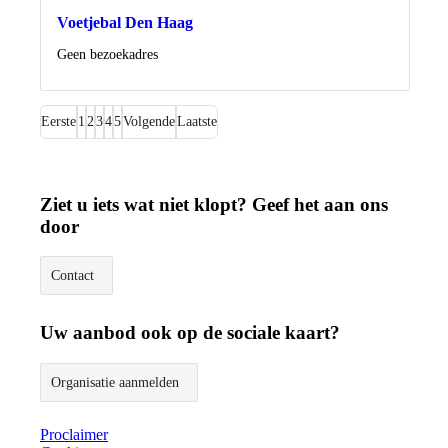
Voetjebal Den Haag
Locatie
Geen bezoekadres
Eerste
1
2
3
4
5
Volgende
Laatste
Ziet u iets wat niet klopt? Geef het aan ons
door
Contact
Uw aanbod ook op de sociale kaart?
Organisatie aanmelden
Proclaimer