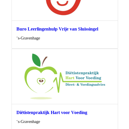
Buro Leerlingenhulp Vrije van Sluissingel
Locatie
‘s-Gravenhage
Diëtistenpraktijk Hart voor Voeding
Locatie
‘s-Gravenhage