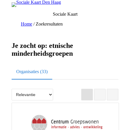
Ga
naar
Sociale Kaart
de
inhoud
Home
/
Zoekresultaten
Je zocht op:
etnische
minderheidsgroepen
Organisaties (33)
Lijst
Grid
Kaart