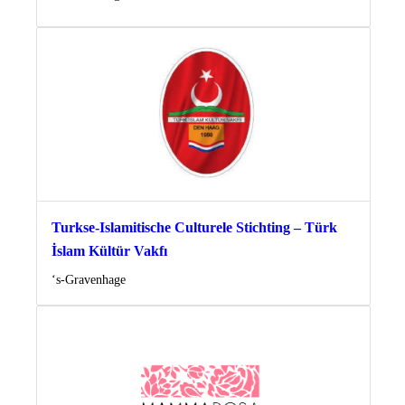
Turkse-Islamitische Culturele Stichting – Türk
İslam Kültür Vakfı
Locatie
‘s-Gravenhage