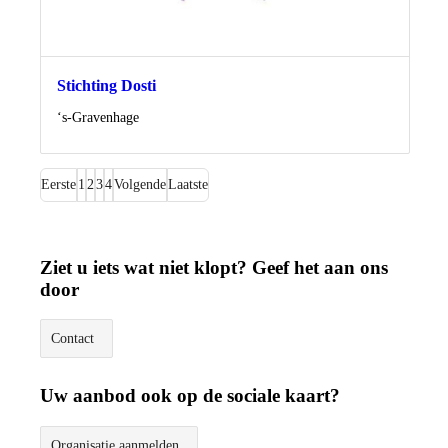
Stichting Dosti
Locatie
‘s-Gravenhage
Eerste
1
2
3
4
Volgende
Laatste
Ziet u iets wat niet klopt? Geef het aan ons
door
Contact
Uw aanbod ook op de sociale kaart?
Organisatie aanmelden