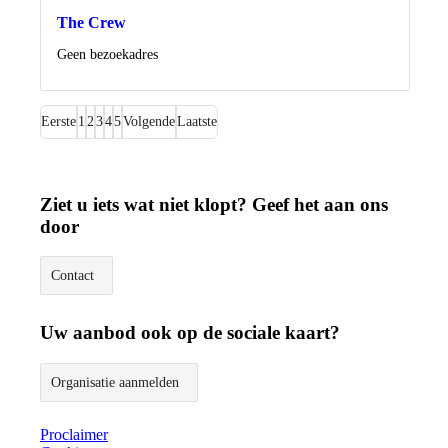
The Crew
Locatie
Geen bezoekadres
Eerste
1
2
3
4
5
Volgende
Laatste
Ziet u iets wat niet klopt? Geef het aan ons
door
Contact
Uw aanbod ook op de sociale kaart?
Organisatie aanmelden
Proclaimer