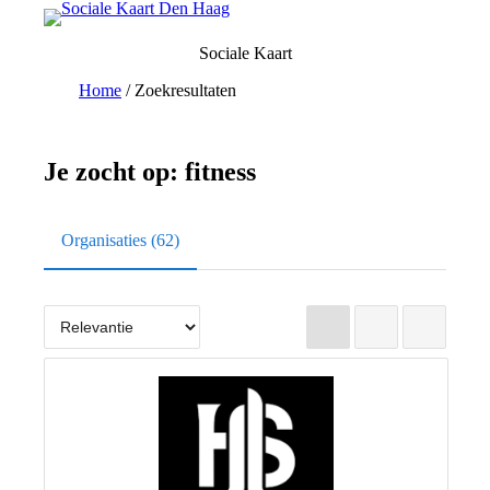
Ga
naar
Sociale Kaart
de
inhoud
Home
/
Zoekresultaten
Je zocht op:
fitness
Organisaties (62)
Lijst
Grid
Kaart