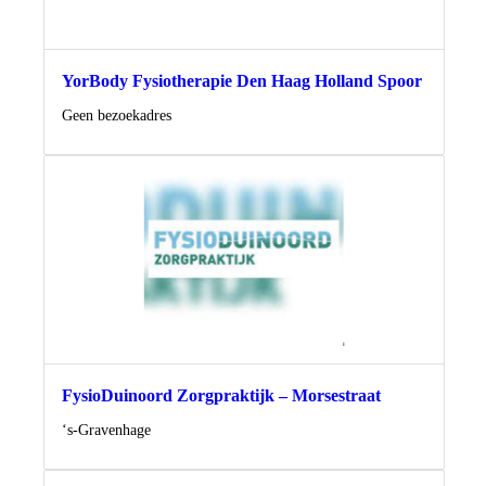
YorBody Fysiotherapie Den Haag Holland Spoor
Locatie
Geen bezoekadres
FysioDuinoord Zorgpraktijk – Morsestraat
Locatie
‘s-Gravenhage