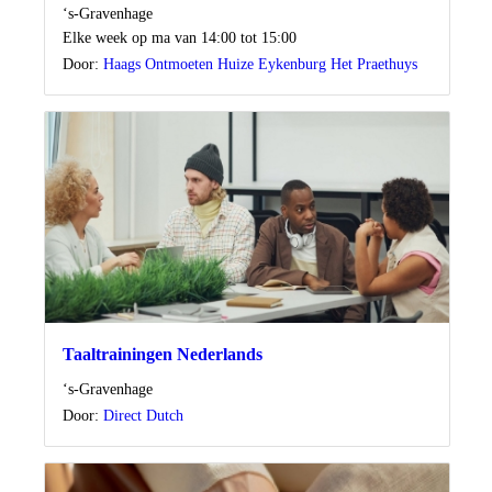
Locatie
‘s-Gravenhage
Wanneer
Elke week op ma van 14:00 tot 15:00
Door:
Haags Ontmoeten Huize Eykenburg Het Praethuys
Taaltrainingen Nederlands
Locatie
‘s-Gravenhage
Door:
Direct Dutch