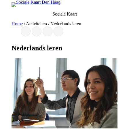
Ga
naar
Sociale Kaart
de
inhoud
Home
/
Activiteiten
/
Nederlands leren
Nederlands leren