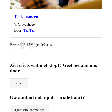
Taalcursussen
Locatie
‘s-Gravenhage
Door:
TaalTaal
Eerste
1
2
3
4
5
Volgende
Laatste
Ziet u iets wat niet klopt? Geef het aan ons
door
Contact
Uw aanbod ook op de sociale kaart?
Organisatie aanmelden