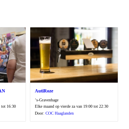
SAN
AutiRoze
Locatie
‘s-Gravenhage
Wanneer
 tot 16:30
Elke maand op vierde za van 19:00 tot 22:30
Door:
COC Haaglanden