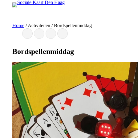
Ga
naar
de
inhoud
Home
/
Activiteiten
/
Bordspellenmiddag
Bordspellenmiddag