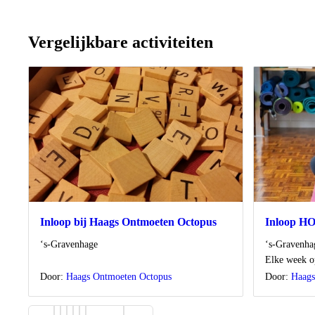
Vergelijkbare activiteiten
Inloop bij Haags Ontmoeten Octopus
Inloop HO
Locatie
Locatie
‘s-Gravenhage
‘s-Gravenha
Wanneer
Elke week op
Door:
Haags Ontmoeten Octopus
Door:
Haag