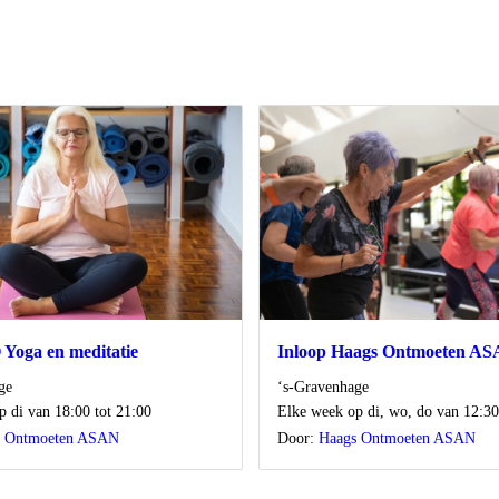
 Yoga en meditatie
Inloop Haags Ontmoeten A
Locatie
ge
‘s-Gravenhage
Wanneer
 di van 18:00 tot 21:00
Elke week op di, wo, do van 12:30
s Ontmoeten ASAN
Door:
Haags Ontmoeten ASAN