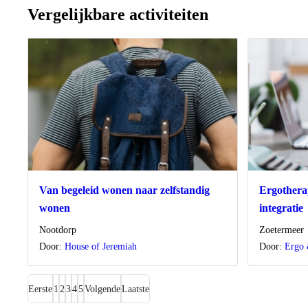
Vergelijkbare activiteiten
Van begeleid wonen naar zelfstandig
Ergotherap
wonen
integratie
Locatie
Locatie
Nootdorp
Zoetermeer
Door:
House of Jeremiah
Door:
Ergo 
Eerste
1
2
3
4
5
Volgende
Laatste