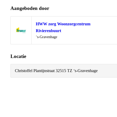
Aangeboden door
HWW zorg Woonzorgcentrum
Rivierenbuurt
Locatie
‘s-Gravenhage
Locatie
Christoffel Plantijnstraat 3
2515 TZ ‘s-Gravenhage