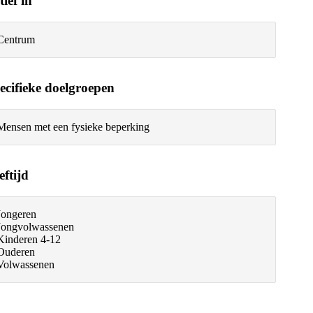
tief in
Centrum
ecifieke doelgroepen
Mensen met een fysieke beperking
eftijd
Jongeren
Jongvolwassenen
Kinderen 4-12
Ouderen
Volwassenen