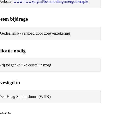
Website:
www.hwwzorg.nl/behandelingen/ergotherapie
sten bijdrage
(Gedeeltelijk) vergoed door zorgverzekering
dicatie nodig
Vrij toegankelijke eerstelijnszorg
vestigd in
Den Haag Stationsbuurt (WIJK)