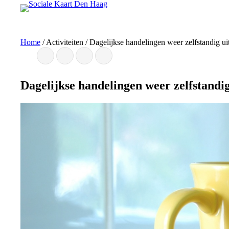
Ga
naar
de
inhoud
Home
/
Activiteiten
/
Dagelijkse handelingen weer zelfstandig ui
Dagelijkse handelingen weer zelfstandi