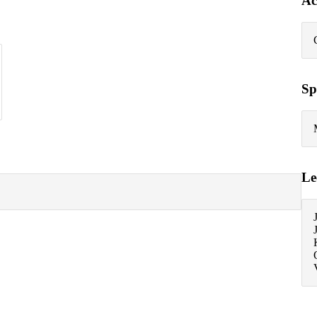
Ac
Sp
Le