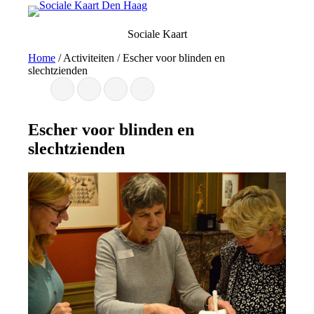
Ga
naar
Sociale Kaart
de
inhoud
Home
/
Activiteiten
/
Escher voor blinden en
slechtzienden
Escher voor blinden en
slechtzienden