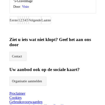
Locatie
‘s-Gravenhage
Door:
Visio
Eerste
1
2
3
4
5
Volgende
Laatste
Ziet u iets wat niet klopt? Geef het aan ons
door
Contact
Uw aanbod ook op de sociale kaart?
Organisatie aanmelden
Proclaimer
Cookies
Gebruiksvoorwaarden