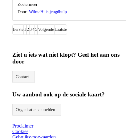
Locatie
Zoetermeer
Door:
WilmaHuis jeugdhulp
Eerste
1
2
3
4
5
Volgende
Laatste
Ziet u iets wat niet klopt? Geef het aan ons
door
Contact
Uw aanbod ook op de sociale kaart?
Organisatie aanmelden
Proclaimer
Cookies
Gebruiksvoorwaarden