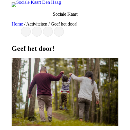
Ga
naar
Sociale Kaart
de
inhoud
Home
/
Activiteiten
/
Geef het door!
Geef het door!