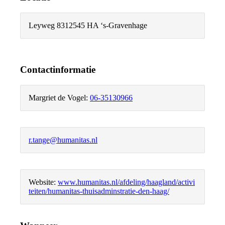
Leyweg 831
2545 HA ‘s-Gravenhage
Contactinformatie
Margriet de Vogel:
06-35130966
r.tange@humanitas.nl
Website:
www.humanitas.nl/afdeling/haagland/activi
teiten/humanitas-thuisadminstratie-den-haag/