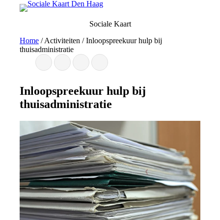
Ga
naar
Sociale Kaart
de
inhoud
Home
/
Activiteiten
/
Inloopspreekuur hulp bij
thuisadministratie
Inloopspreekuur hulp bij
thuisadministratie