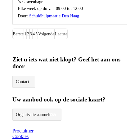
Locatie
‘s-Gravenhage
Wanneer
Elke week op do van 09:00 tot 12:00
Door:
Schuldhulpmaatje Den Haag
Eerste
1
2
3
4
5
Volgende
Laatste
Ziet u iets wat niet klopt? Geef het aan ons
door
Contact
Uw aanbod ook op de sociale kaart?
Organisatie aanmelden
Proclaimer
Cookies