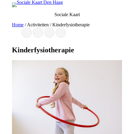
Ga
naar
Sociale Kaart
de
inhoud
Home
/
Activiteiten
/
Kinderfysiotherapie
Kinderfysiotherapie