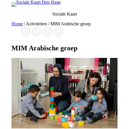
Ga
naar
Sociale Kaart
de
inhoud
Home
/
Activiteiten
/
MIM Arabische groep
MIM Arabische groep