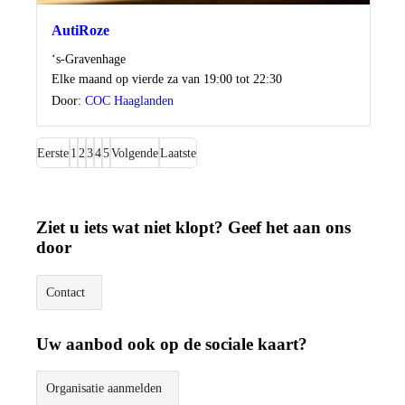
AutiRoze
Locatie
‘s-Gravenhage
Wanneer
Elke maand op vierde za van 19:00 tot 22:30
Door:
COC Haaglanden
Eerste
1
2
3
4
5
Volgende
Laatste
Ziet u iets wat niet klopt? Geef het aan ons
door
Contact
Uw aanbod ook op de sociale kaart?
Organisatie aanmelden