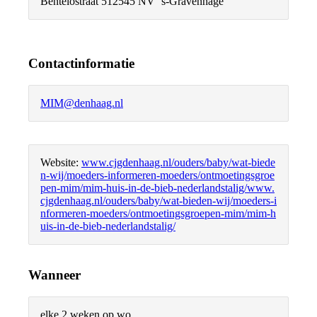
Bentelostraat 51
2545 NV ‘s-Gravenhage
Contactinformatie
MIM@denhaag.nl
Website:
www.cjgdenhaag.nl/ouders/baby/wat-biede
n-wij/moeders-informeren-moeders/ontmoetingsgroe
pen-mim/mim-huis-in-de-bieb-nederlandstalig/www.
cjgdenhaag.nl/ouders/baby/wat-bieden-wij/moeders-i
nformeren-moeders/ontmoetingsgroepen-mim/mim-h
uis-in-de-bieb-nederlandstalig/
Wanneer
elke 2 weken op wo