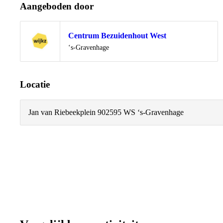
Aangeboden door
Centrum Bezuidenhout West
Locatie
‘s-Gravenhage
Locatie
Jan van Riebeekplein 90
2595 WS ‘s-Gravenhage