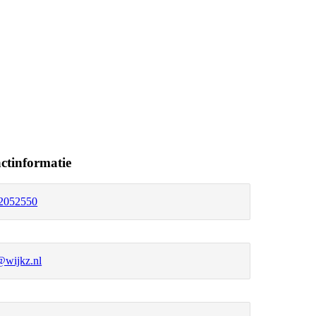
ctinformatie
2052550
@wijkz.nl