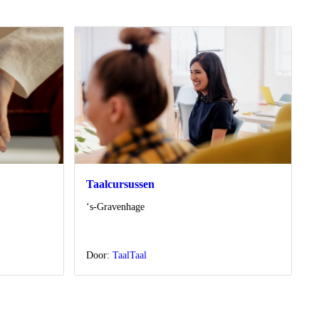
Taalcursussen
Locatie
‘s-Gravenhage
Door:
TaalTaal