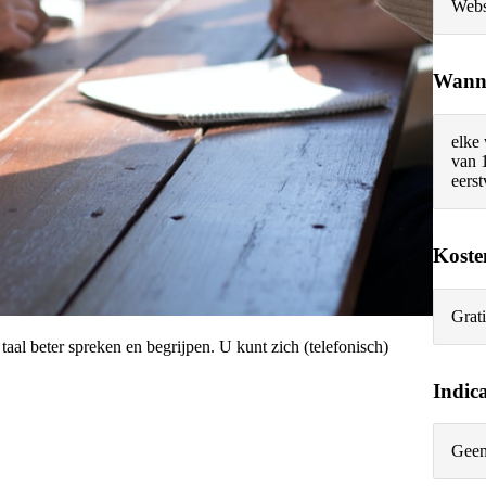
Webs
Wann
elke
van 
eers
Koste
Grati
aal beter spreken en begrijpen. U kunt zich (telefonisch)
Indic
Geen