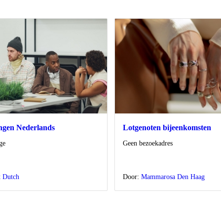
ingen Nederlands
Lotgenoten bijeenkomsten
Locatie
ge
Geen bezoekadres
t Dutch
Door:
Mammarosa Den Haag