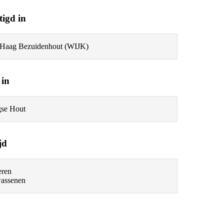
tigd in
Haag Bezuidenhout (WIJK)
 in
se Hout
jd
ren
assenen