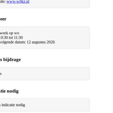
ite:
www.wijkz.nl
eer
 week op wo
10:30 tot 11:30
tvolgende datum: 12 augustus 2026
n bijdrage
s
atie nodig
 indicatie nodig