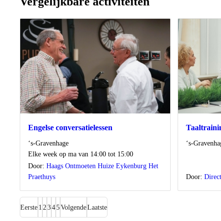
Vergelijkbare activiteiten
Engelse conversatielessen
Taaltrain
Locatie
Locatie
‘s-Gravenhage
‘s-Gravenha
Wanneer
Elke week op ma van 14:00 tot 15:00
Door:
Haags Ontmoeten Huize Eykenburg Het
Praethuys
Door:
Direc
Eerste
1
2
3
4
5
Volgende
Laatste