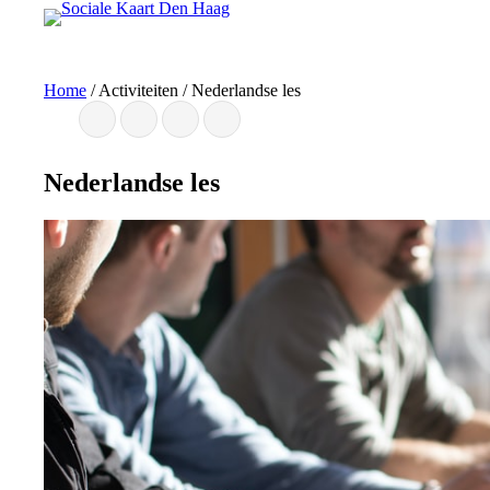
Ga
naar
de
inhoud
Home
/
Activiteiten
/
Nederlandse les
Nederlandse les