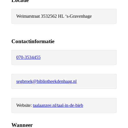
Locatie
Weimarstraat 353
2562 HL ‘s-Gravenhage
Contactinformatie
070-3534455
segbroek@bibliotheekdenhaag.nl
Website:
taalaanzee.nl/taal-in-de-bieb
Wanneer