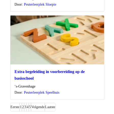
Door:
Peuterleerplek Sloepie
Extra begeleiding in voorbereiding op de
basisschool
Locatie
‘s-Gravenhage
Door:
Peuterleerplek Speelhuis
Eerste
1
2
3
4
5
Volgende
Laatste