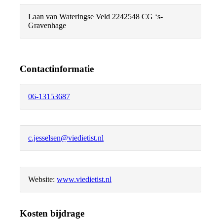
Laan van Wateringse Veld 224
2548 CG ‘s-
Gravenhage
Contactinformatie
06-13153687
c.jesselsen@viedietist.nl
Website:
www.viedietist.nl
Kosten bijdrage