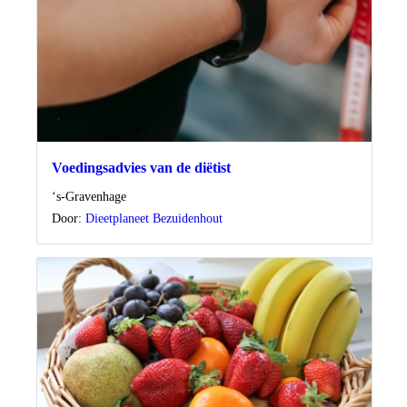
Voedingsadvies van de diëtist
Locatie
‘s-Gravenhage
Door:
Dieetplaneet Bezuidenhout