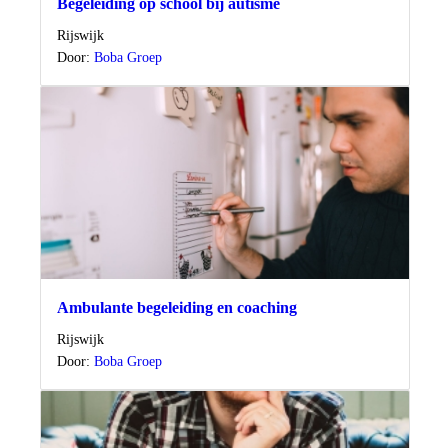
Begeleiding op school bij autisme
Locatie
Rijswijk
Door:
Boba Groep
Ambulante begeleiding en coaching
Locatie
Rijswijk
Door:
Boba Groep