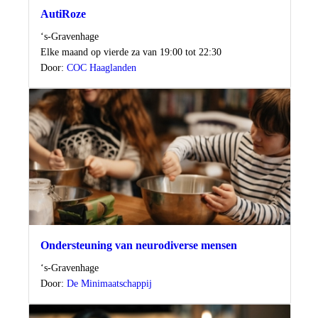
AutiRoze
Locatie
‘s-Gravenhage
Wanneer
Elke maand op vierde za van 19:00 tot 22:30
Door:
COC Haaglanden
Ondersteuning van neurodiverse mensen
Locatie
‘s-Gravenhage
Door:
De Minimaatschappij