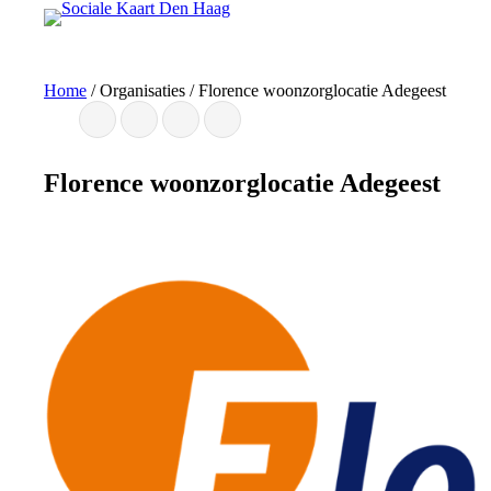
Ga
naar
de
inhoud
Home
/
Organisaties
/
Florence woonzorglocatie Adegeest
Florence woonzorglocatie Adegeest