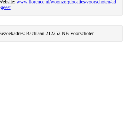
Website:
www.florence.nl/woonzorglocaties/voorschoten/ad
egeest
Bezoekadres:
Bachlaan 21
2252 NB Voorschoten