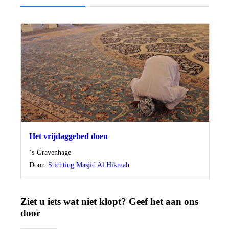
Het vrijdaggebed doen
Locatie
‘s-Gravenhage
Door:
Stichting Masjid Al Hikmah
Ziet u iets wat niet klopt? Geef het aan ons
door